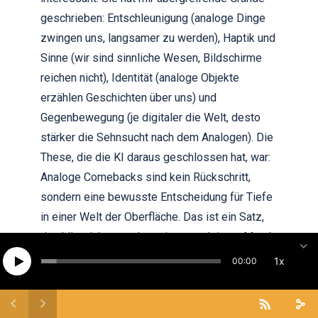
geschrieben: Entschleunigung (analoge Dinge
zwingen uns, langsamer zu werden), Haptik und
Sinne (wir sind sinnliche Wesen, Bildschirme
reichen nicht), Identität (analoge Objekte
erzählen Geschichten über uns) und
Gegenbewegung (je digitaler die Welt, desto
stärker die Sehnsucht nach dem Analogen). Die
These, die die KI daraus geschlossen hat, war:
Analoge Comebacks sind kein Rückschritt,
sondern eine bewusste Entscheidung für Tiefe
in einer Welt der Oberfläche. Das ist ein Satz,
den hätte ich normalerweise aus deinem Mund
gehört, Tilo.
1x
00:00
[31:17] Tilo Wagner: Vielleicht bin ich ja auch
eine KI, wer weiß das schon. Und da bricht die