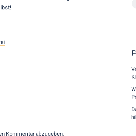
lbst!
rei
V
Kl
W
Po
De
hi
nen Kommentar abzugeben.